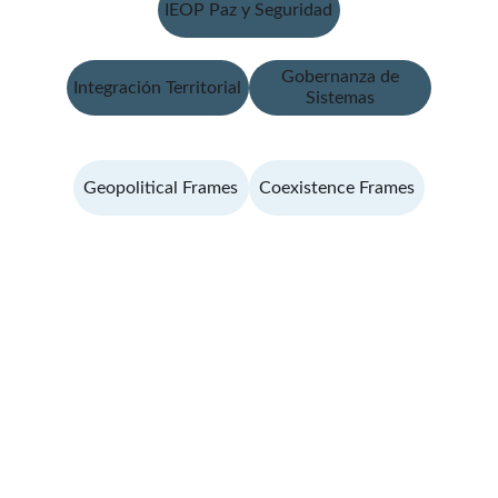
IEOP Paz y Seguridad
Gobernanza de
Integración Territorial
Sistemas
Geopolitical Frames
Coexistence Frames
Contacto
Escríbenos para consultas o propuestas
CORREO