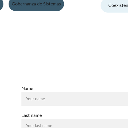
Gobernanza de Sistemas
Coexiste
tudiosoperativos.es
© 2026. All rights 
ntacto
íbenos para consultas o propuestas
Name
Last name