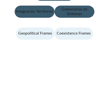
Gobernanza de
Integración Territorial
Sistemas
Geopolitical Frames
Coexistence Frames
Contacto
Escríbenos para consultas o propuestas
CORREO
sistema@estudiosoperativos.es